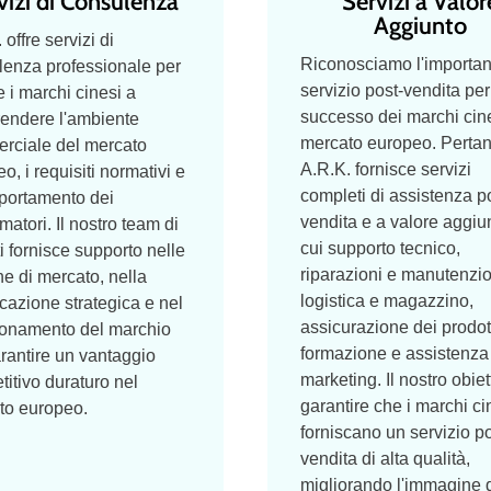
vizi di Consulenza
Servizi a Valor
Aggiunto
 offre servizi di
Riconosciamo l'importan
lenza professionale per
servizio post-vendita per 
e i marchi cinesi a
successo dei marchi cine
endere l'ambiente
mercato europeo. Pertan
rciale del mercato
A.R.K. fornisce servizi
o, i requisiti normativi e
completi di assistenza p
portamento dei
vendita e a valore aggiun
atori. Il nostro team di
cui supporto tecnico,
i fornisce supporto nelle
riparazioni e manutenzi
he di mercato, nella
logistica e magazzino,
icazione strategica e nel
assicurazione dei prodott
ionamento del marchio
formazione e assistenza
rantire un vantaggio
marketing. Il nostro obiet
itivo duraturo nel
garantire che i marchi ci
to europeo.
forniscano un servizio po
vendita di alta qualità,
migliorando l'immagine 