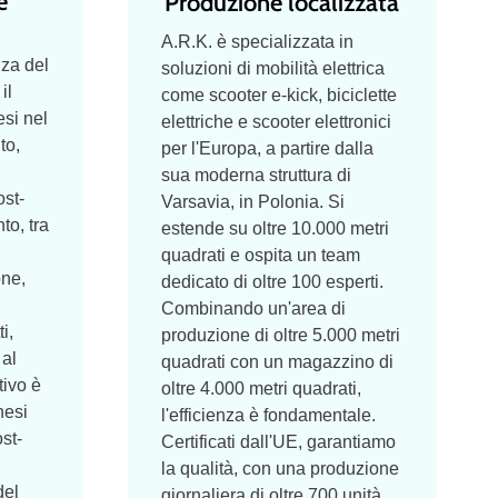
e
Produzione localizzata
A.R.K. è specializzata in
za del
soluzioni di mobilità elettrica
il
come scooter e-kick, biciclette
si nel
elettriche e scooter elettronici
to,
per l'Europa, a partire dalla
sua moderna struttura di
ost-
Varsavia, in Polonia. Si
to, tra
estende su oltre 10.000 metri
quadrati e ospita un team
one,
dedicato di oltre 100 esperti.
Combinando un'area di
i,
produzione di oltre 5.000 metri
 al
quadrati con un magazzino di
tivo è
oltre 4.000 metri quadrati,
nesi
l'efficienza è fondamentale.
st-
Certificati dall'UE, garantiamo
la qualità, con una produzione
del
giornaliera di oltre 700 unità