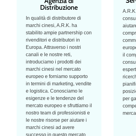
Ser
Agenzia di
Distribuzione
A.R.K.
In qualità di distributore di
consu
marchi cinesi, A.R.K. ha
aiutar
stabilito ampie partnership con
compr
rivenditori e distributori in
comme
Europa. Attraverso i nostri
europe
canali e le nostre reti,
il com
introduciamo i prodotti dei
consum
marchi cinesi nel mercato
espert
europeo e forniamo supporto
ricerc
in termini di marketing, vendite
pianif
e logistica. Conosciamo le
posiz
esigenze e le tendenze del
per ga
mercato europeo e sfruttiamo il
compet
nostro team di professionisti e
merca
le nostre risorse per aiutare i
marchi cinesi ad avere
successo in questo mercato