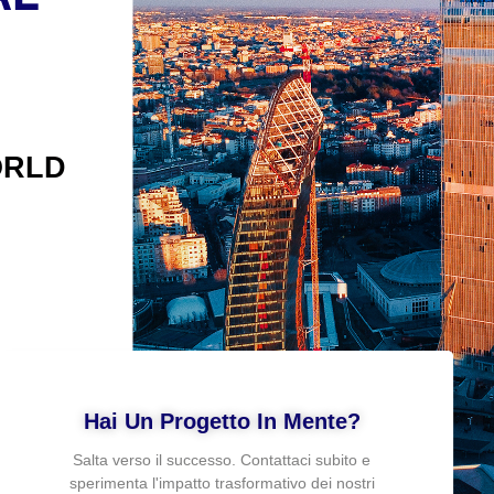
ORLD
Hai Un Progetto In Mente?
Salta verso il successo. Contattaci subito e
sperimenta l'impatto trasformativo dei nostri