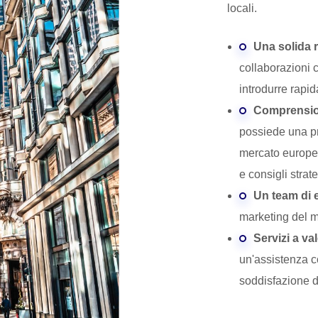
locali.
Una solida r
collaborazioni c
introdurre rapi
Comprensio
possiede una p
mercato europeo
e consigli strate
Un team di e
marketing del m
Servizi a va
un'assistenza c
soddisfazione d